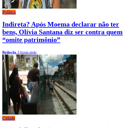
Política
Indireta? Após Moema declarar não ter
bens, Olívia Santana diz ser contra quem
“omite patrimônio”
Redação
3 horas atrás
Cidade