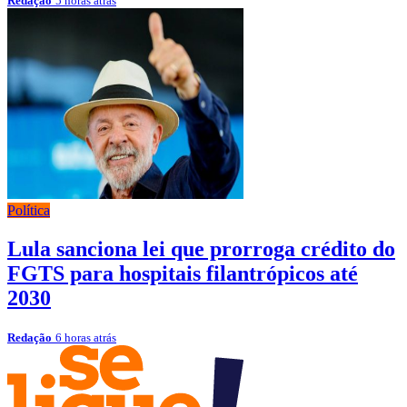
Redação
5 horas atrás
Política
Lula sanciona lei que prorroga crédito do
FGTS para hospitais filantrópicos até
2030
Redação
6 horas atrás