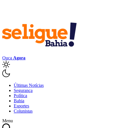
Ouça
Agora
Últimas Notícias
Segurança
Política
Bahia
Esportes
Colunistas
Menu