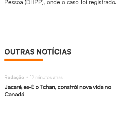
Pessoa (DHPP), onde o caso foi registrado.
OUTRAS NOTÍCIAS
Redação
12 minutos atrás
R
Jacaré, ex-É o Tchan, constrói nova vida no
C
Canadá
i