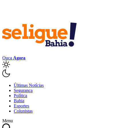
Ouça
Agora
Últimas Notícias
Segurança
Política
Bahia
Esportes
Colunistas
Menu