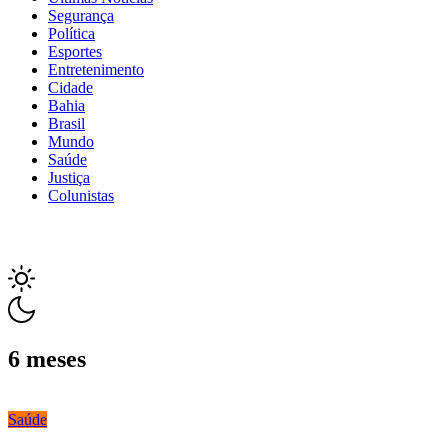
Segurança
Política
Esportes
Entretenimento
Cidade
Bahia
Brasil
Mundo
Saúde
Justiça
Colunistas
6 meses
Saúde