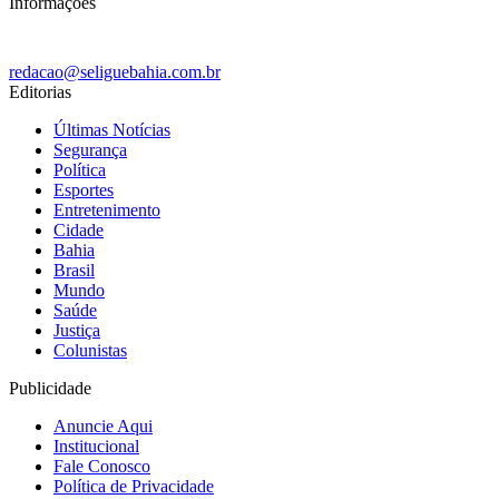
Informações
redacao@seliguebahia.com.br
Editorias
Últimas Notícias
Segurança
Política
Esportes
Entretenimento
Cidade
Bahia
Brasil
Mundo
Saúde
Justiça
Colunistas
Publicidade
Anuncie Aqui
Institucional
Fale Conosco
Política de Privacidade