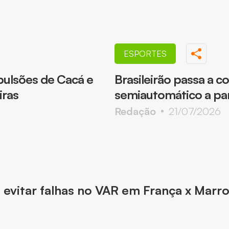
ESPORTES
pulsões de Cacá e
Brasileirão passa a 
iras
semiautomático a par
Redação
21/07/2026
a evitar falhas no VAR em França x Marr