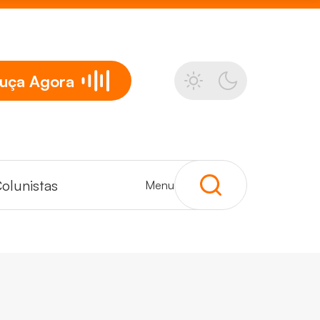
uça
Agora
olunistas
Menu