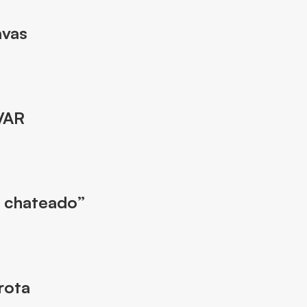
avas
VAR
a chateado”
rota