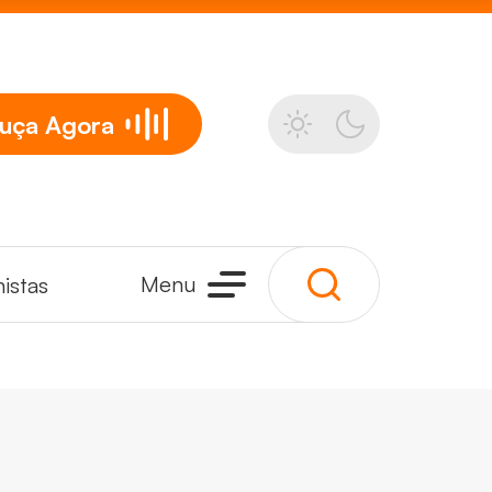
uça
Agora
Menu
istas