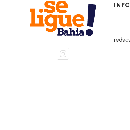
INF
redac