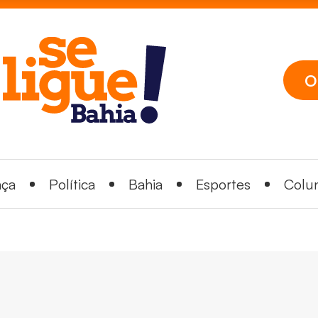
O
nça
Política
Bahia
Esportes
Colun