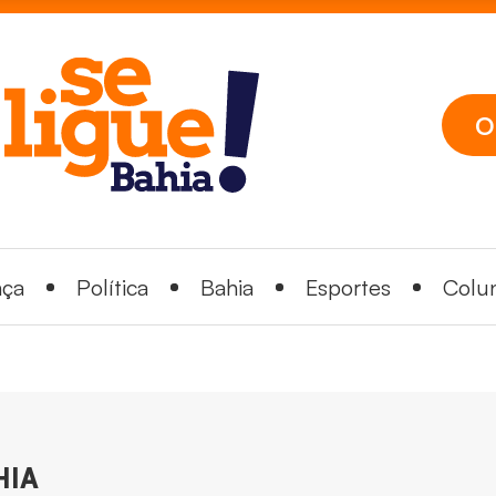
O
nça
Política
Bahia
Esportes
Colun
HIA