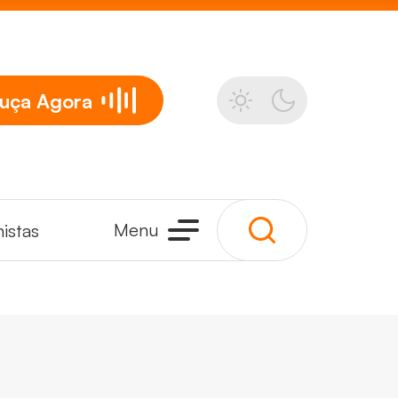
uça
Agora
Menu
istas