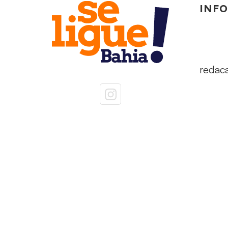
INF
redac