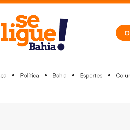
O
nça
Política
Bahia
Esportes
Colun