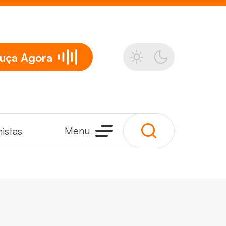
uça
Agora
Menu
istas