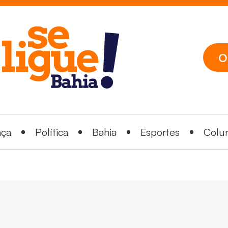
O
nça
Política
Bahia
Esportes
Colun