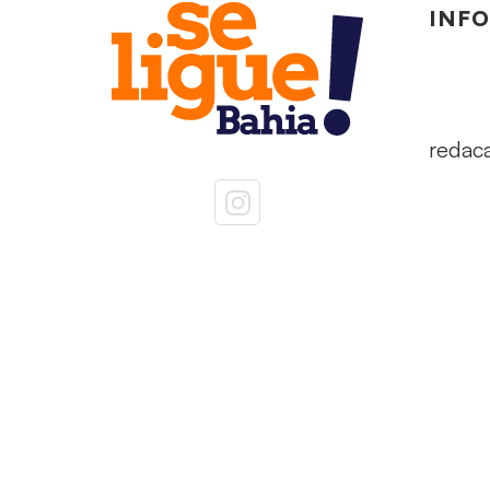
INF
redac