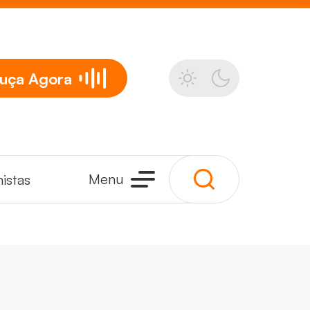
uça
Agora
Menu
istas