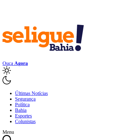
Ouça
Agora
Últimas Notícias
Segurança
Política
Bahia
Esportes
Colunistas
Menu