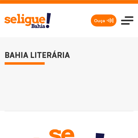
Ouça
BAHIA
Inscrições para o edital de apoio a
BAHIA LITERÁRIA
festas, feiras e festivais literários
seguem abertas até 31 de julho
Redação
16/07/2024