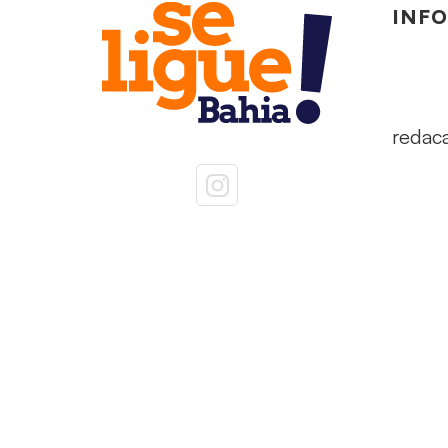
INF
redac