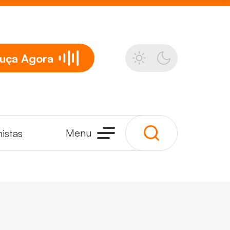
uça
Agora
Menu
istas