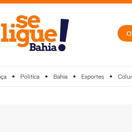
O
nça
Política
Bahia
Esportes
Colun