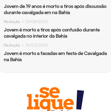
Jovem de 19 anos é morto a tiros após discussão
durante cavalgada em na Bahia
Redação
25/08/2025
Jovem é morto a tiros após confusão durante
cavalgada no interior da Bahia
Redação
26/03/2024
Jovem é morto a facadas em festa de Cavalgada
na Bahia