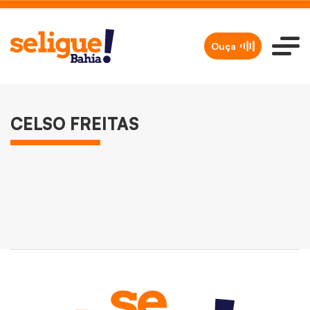
Ouça
BRASIL
CELSO FREITAS
Celso Freitas deixa a Record após 21
anos
Redação
11/03/2025