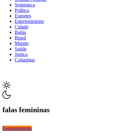
Segurança
Política
Esportes
Entretenimento
Cidade
Bahia
Brasil
Mundo
Saúde
Justiça
Colunistas
falas femininas
Entretenimento