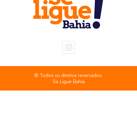
© Todos os direitos reservados.
Se Ligue Bahia