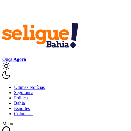
Ouça
Agora
Últimas Notícias
Segurança
Política
Bahia
Esportes
Colunistas
Menu