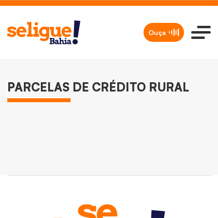
Ouça
ECONOMIA
PARCELAS DE CRÉDITO RURAL
CMN prorroga parcelas de crédito rural
a afetados por seca no Nordeste
Redação
21/02/2025