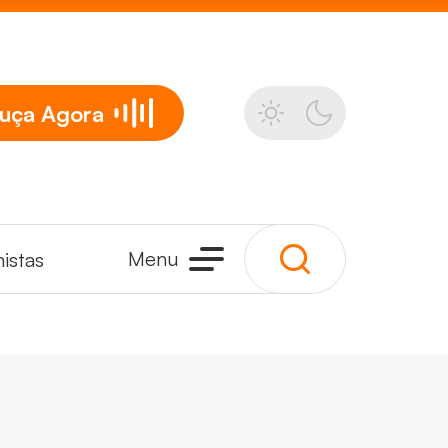
uça
Agora
Menu
istas