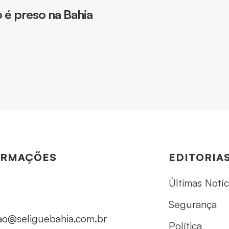
o é preso na Bahia
ORMAÇÕES
EDITORIA
Últimas Notíc
Segurança
ao@seliguebahia.com.br
Política