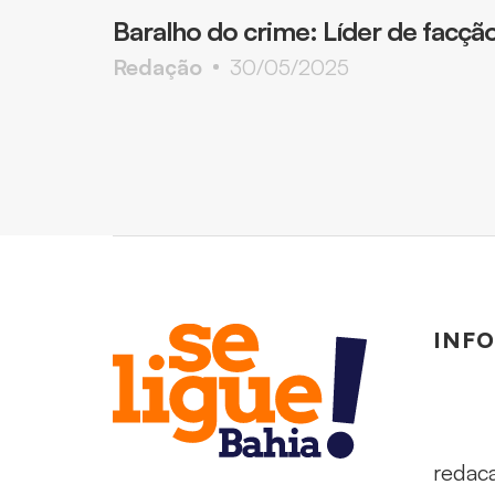
Baralho do crime: Líder de facçã
Redação
30/05/2025
INF
redac