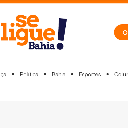
O
nça
Política
Bahia
Esportes
Colun