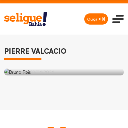
Ouça
POLÍTICA
PIERRE VALCACIO
Partido Novo deve oficializar apoio a
Bruno Reis na próxima sexta-feira
Redação
10/04/2024