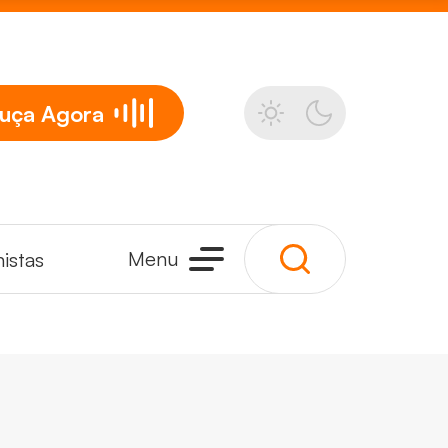
uça
Agora
Menu
istas