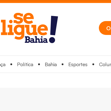
O
nça
Política
Bahia
Esportes
Colun