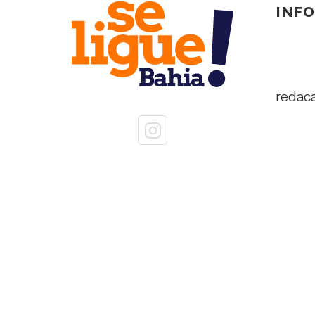
INF
redac