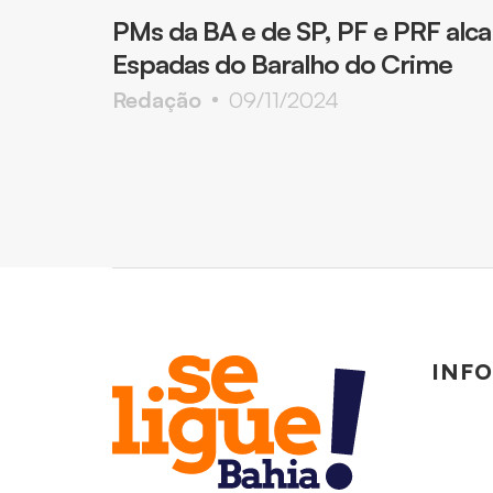
PMs da BA e de SP, PF e PRF alc
Espadas do Baralho do Crime
Redação
09/11/2024
INF