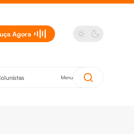
uça
Agora
olunistas
Menu