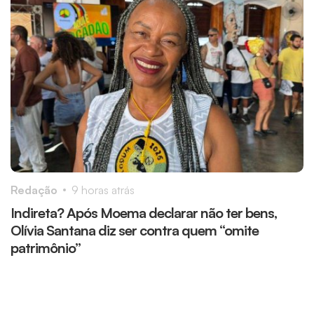
Redação
9 horas atrás
R
Indireta? Após Moema declarar não ter bens,
A
Olívia Santana diz ser contra quem “omite
c
patrimônio”