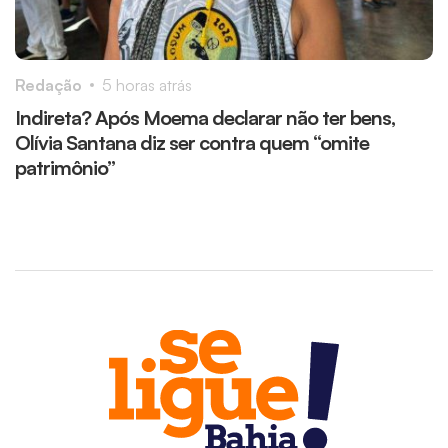
Redação
5 horas atrás
R
Indireta? Após Moema declarar não ter bens,
A
Olívia Santana diz ser contra quem “omite
c
patrimônio”