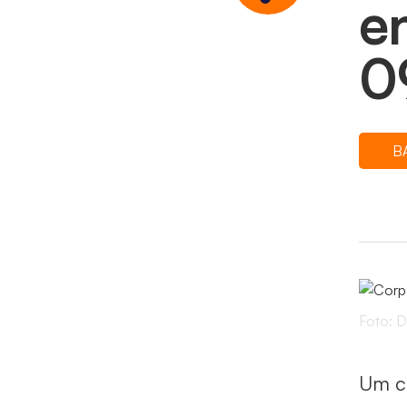
e
0
B
Foto: D
Um co