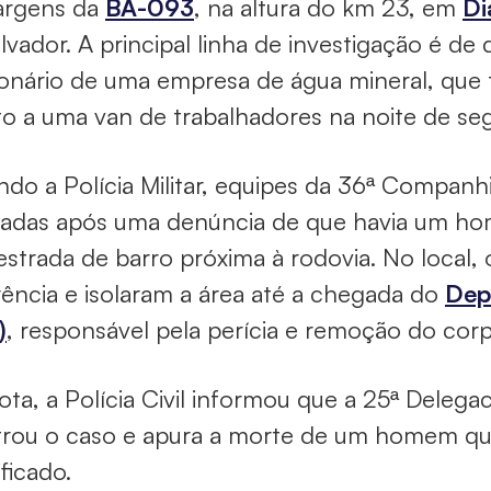
argens da
BA-093
, na altura do km 23, em
Di
lvador. A principal linha de investigação é de
onário de uma empresa de água mineral, que 
to a uma van de trabalhadores na noite de seg
do a Polícia Militar, equipes da 36ª Compan
adas após uma denúncia de que havia um home
strada de barro próxima à rodovia. No local, 
ência e isolaram a área até a chegada do
Dep
)
, responsável pela perícia e remoção do corp
ta, a Polícia Civil informou que a 25ª Delegacia
trou o caso e apura a morte de um homem qu
ificado.