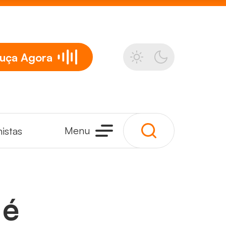
uça
Agora
Menu
istas
 é