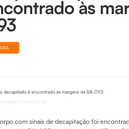
ncontrado às ma
93
AHIA
ivulgação / Polícia Civil
rpo com sinais de decapitação foi encontrado