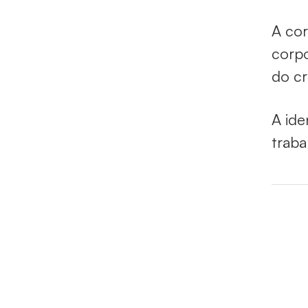
A cor
corpo
do cr
A ide
traba