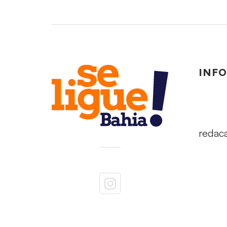
INF
redac