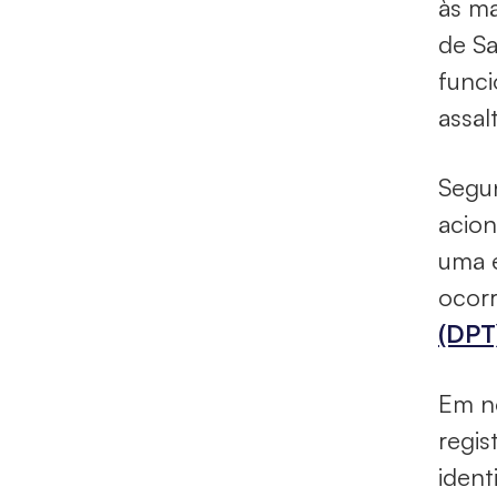
às m
de Sa
funci
assal
Segun
acion
uma e
ocorr
(DPT
Em no
regis
ident