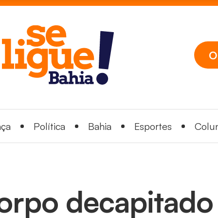
O
nça
Política
Bahia
Esportes
Colun
orpo decapitado