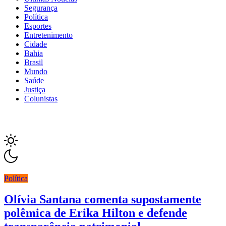
Segurança
Política
Esportes
Entretenimento
Cidade
Bahia
Brasil
Mundo
Saúde
Justiça
Colunistas
Política
Olívia Santana comenta supostamente
polêmica de Erika Hilton e defende