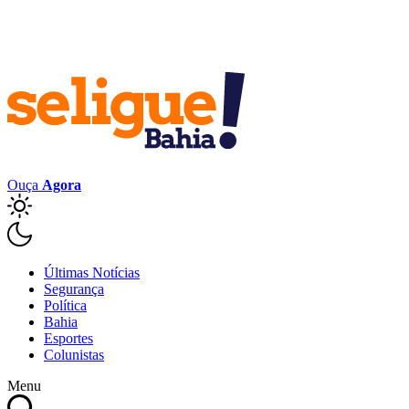
Ouça
Agora
Últimas Notícias
Segurança
Política
Bahia
Esportes
Colunistas
Menu