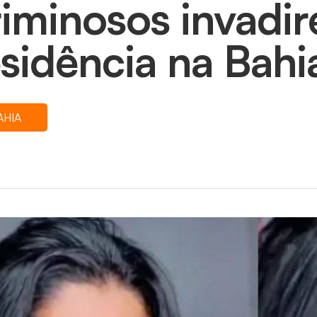
riminosos invadi
esidência na Bahi
AHIA