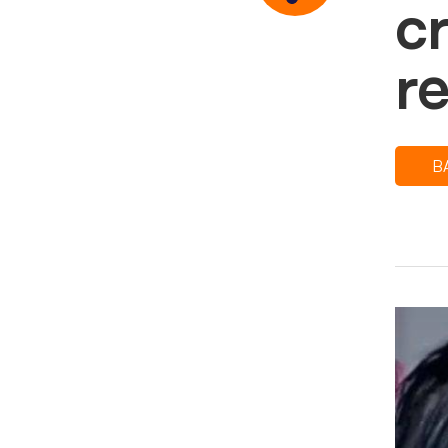
c
r
B