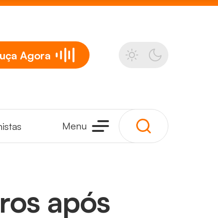
uça
Agora
Menu
istas
iros após