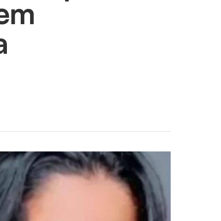
rem
a