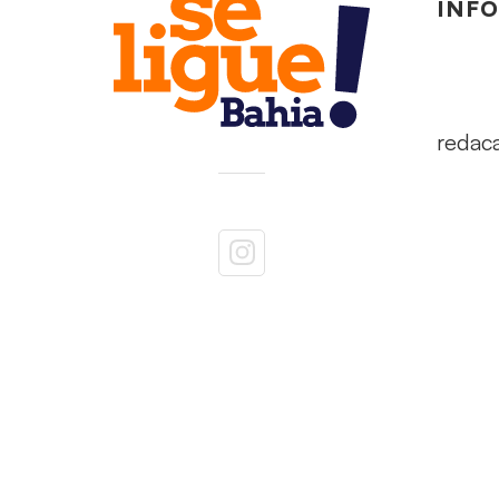
INF
redac