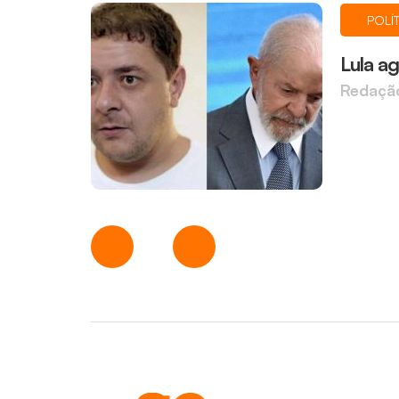
POLÍ
Lula ag
Redaçã