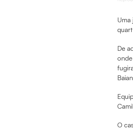
Uma j
quart
De ac
onde 
fugir
Baian
Equip
Camil
O cas