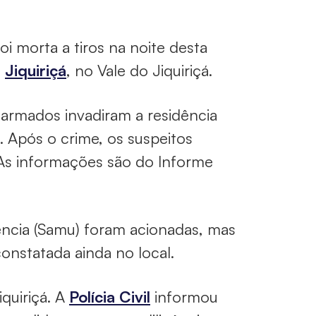
i morta a tiros na noite desta
e
Jiquiriçá
, no Vale do Jiquiriçá.
armados invadiram a residência
. Após o crime, os suspeitos
 As informações são do Informe
ncia (Samu) foram acionadas, mas
constatada ainda no local.
iquiriçá. A
Polícia Civil
informou