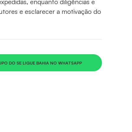
xpedidas, enquanto diligências e
utores e esclarecer a motivação do
UPO DO SE LIGUE BAHIA NO WHATSAPP