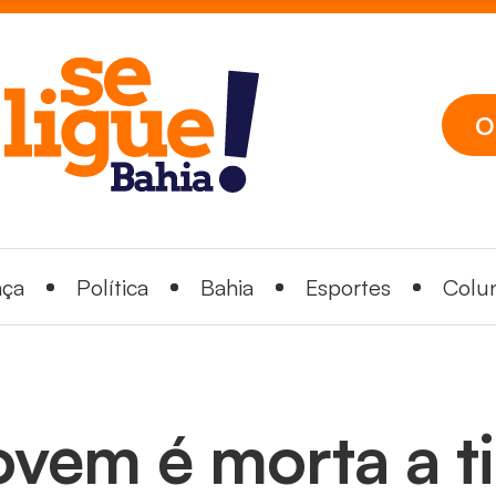
O
nça
Política
Bahia
Esportes
Colun
ovem é morta a t