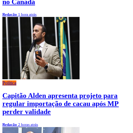
no Canadá
Redação
1 hora atrás
Política
Capitão Alden apresenta projeto para
regular importação de cacau após MP
perder validade
Redação
2 horas atrás