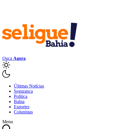
Ouça
Agora
Últimas Notícias
Segurança
Política
Bahia
Esportes
Colunistas
Menu