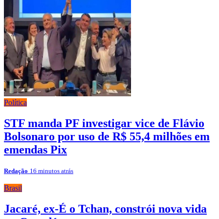
Política
STF manda PF investigar vice de Flávio
Bolsonaro por uso de R$ 55,4 milhões em
emendas Pix
Redação
16 minutos atrás
Brasil
Jacaré, ex-É o Tchan, constrói nova vida