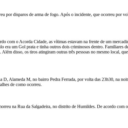
u por disparos de arma de fogo. Após o incidente, que ocorreu por vol
ordo com o Acorda Cidade, as vítimas estavam na frente de um mercadi
o era um Gol prata e tinha outros dois criminosos dentro. Familiares de
. Além disso, os tiros atingiram outras três pessoas no mesmo local, 
 D, Alameda M, no bairro Pedra Ferrada, por volta das 23h30, na noite 
alhes de como ocorreu.
1, morreu na Rua da Salgadeira, no distrito de Humildes. De acordo co