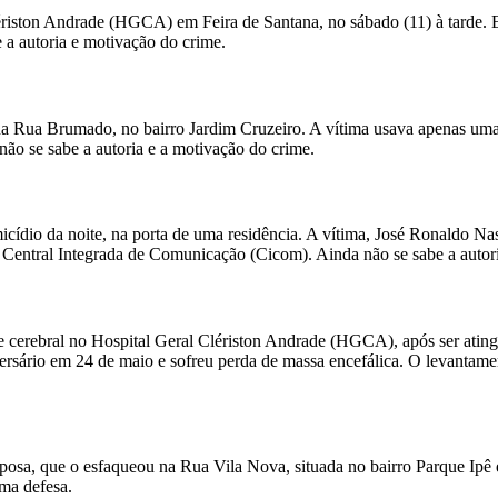
iston Andrade (HGCA) em Feira de Santana, no sábado (11) à tarde. El
e a autoria e motivação do crime.
 Rua Brumado, no bairro Jardim Cruzeiro. A vítima usava apenas uma b
ão se sabe a autoria e a motivação do crime.
dio da noite, na porta de uma residência. A vítima, José Ronaldo Nas
à Central Integrada de Comunicação (Cicom). Ainda não se sabe a autor
e cerebral no Hospital Geral Clériston Andrade (HGCA), após ser ating
iversário em 24 de maio e sofreu perda de massa encefálica. O levant
sposa, que o esfaqueou na Rua Vila Nova, situada no bairro Parque Ipê e
ima defesa.