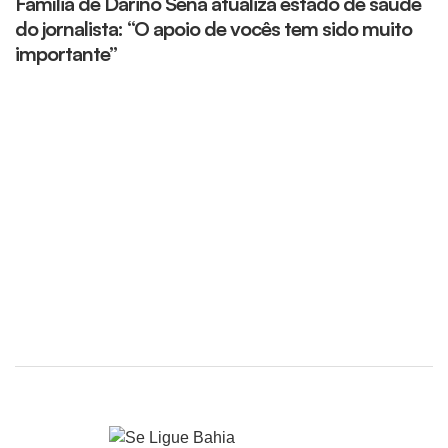
Família de Darino Sena atualiza estado de saúde
O
do jornalista: “O apoio de vocês tem sido muito
d
importante”
S