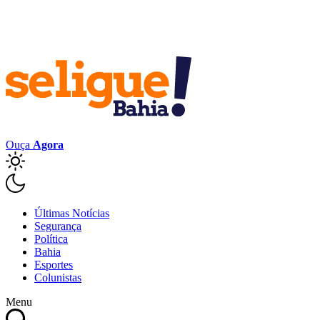
Ouça
Agora
Últimas Notícias
Segurança
Política
Bahia
Esportes
Colunistas
Menu