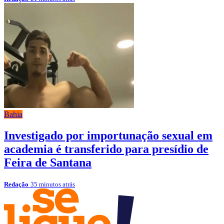
Bahia
Investigado por importunação sexual em
academia é transferido para presídio de
Feira de Santana
Redação
35 minutos atrás