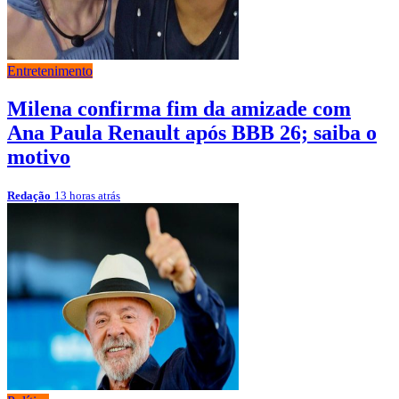
Entretenimento
Milena confirma fim da amizade com
Ana Paula Renault após BBB 26; saiba o
motivo
Redação
13 horas atrás