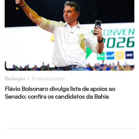
Redação
8 minutos atrás
V
Flávio Bolsonaro divulga lista de apoios ao
P
Senado; confira os candidatos da Bahia
c