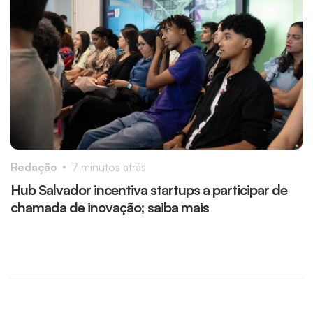
Redação
7 minutos atrás
R
Hub Salvador incentiva startups a participar de
H
chamada de inovação; saiba mais
a