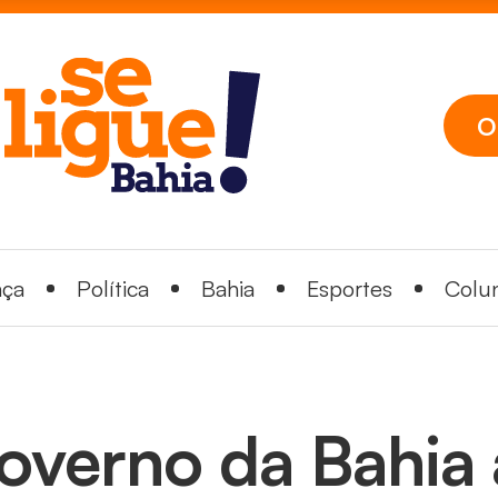
O
nça
Política
Bahia
Esportes
Colun
overno da Bahia 