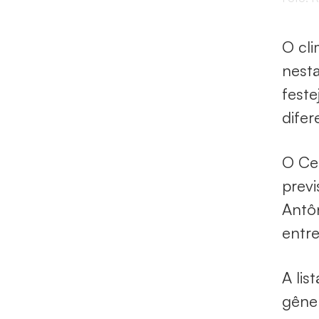
O cli
nesta
feste
difer
O Cen
previ
Antô
entre
A lis
gêner