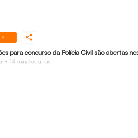
IA
ões para concurso da Polícia Civil são abertas ne
o
14 minutos atrás