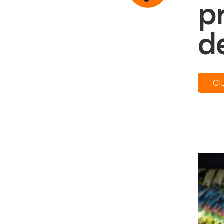
p
d
CI