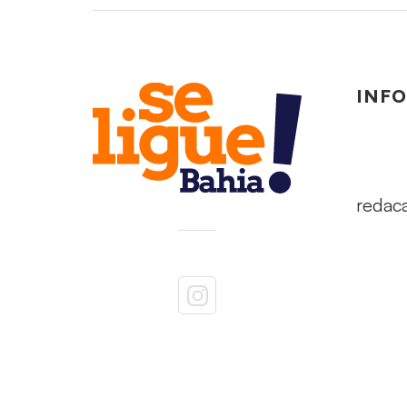
INF
redac