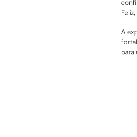
confi
Feliz
A ex
forta
para 