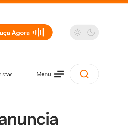
uça
Agora
Menu
istas
anuncia