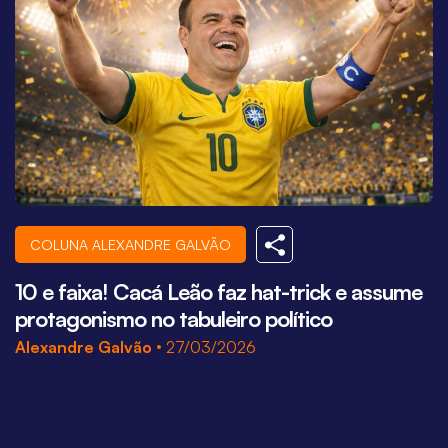
COLUNA ALEXANDRE GALVÃO
10 e faixa! Cacá Leão faz hat-trick e assume
Q
protagonismo no tabuleiro político
A
Alexandre Galvão
27/03/2026