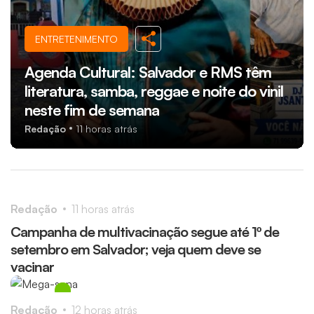
ENTRETENIMENTO
SEGURANÇA
Agenda Cultural: Salvador e RMS têm
literatura, samba, reggae e noite do vinil
Amigo de infância é preso por
neste fim de semana
envolvimento na morte de mototaxista
Redação
11 horas atrás
que rejeitou facção
Redação
11 horas atrás
Redação
11 horas atrás
Campanha de multivacinação segue até 1º de
setembro em Salvador; veja quem deve se
vacinar
Redação
12 horas atrás