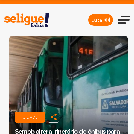
Ouça
CIDADE
Semob altera itinerário de ônibus para