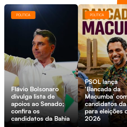
POLÍTICA
POLÍTICA
PSOL lança
Flávio Bolsonaro
‘Bancada da
divulga lista de
Macumba’ com
apoios ao Senado;
candidatos da
confira os
para eleições 
candidatos da Bahia
2026