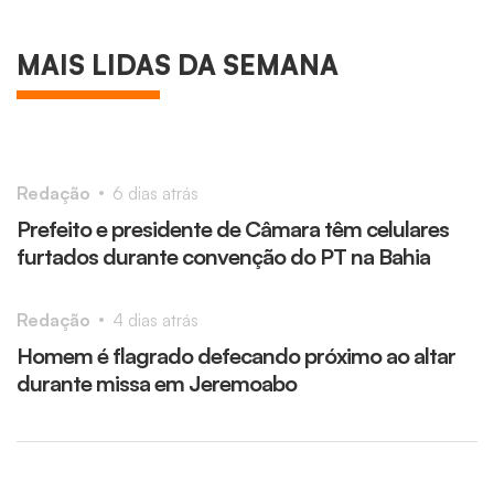
CIDADE
Jornalista e comentarista esportivo
MAIS LIDAS DA SEMANA
Darino Sena é socorrido pelo Samu após
crise no Centro de Salvador
Laís Lopes
5 dias atrás
1
Redação
6 dias atrás
Prefeito e presidente de Câmara têm celulares
furtados durante convenção do PT na Bahia
Redação
4 dias atrás
Homem é flagrado defecando próximo ao altar
durante missa em Jeremoabo