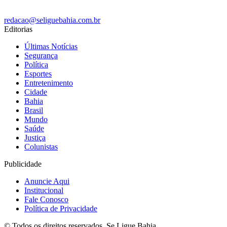
redacao@seliguebahia.com.br
Editorias
Últimas Notícias
Segurança
Política
Esportes
Entretenimento
Cidade
Bahia
Brasil
Mundo
Saúde
Justiça
Colunistas
Publicidade
Anuncie Aqui
Institucional
Fale Conosco
Política de Privacidade
© Todos os direitos reservados. Se Ligue Bahia