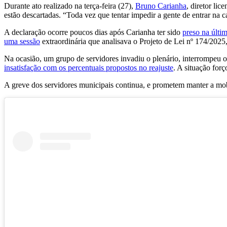
Durante ato realizado na terça-feira (27),
Bruno Carianha
, diretor li
estão descartadas. “Toda vez que tentar impedir a gente de entrar na 
A declaração ocorre poucos dias após Carianha ter sido
preso na últi
uma sessão
extraordinária que analisava o Projeto de Lei nº 174/2025, 
Na ocasião, um grupo de servidores invadiu o plenário, interrompeu o
insatisfação com os percentuais propostos no reajuste
. A situação for
A greve dos servidores municipais continua, e prometem manter a mob