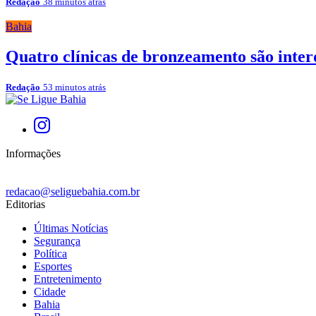
Redação
38 minutos atrás
Bahia
Quatro clínicas de bronzeamento são inte
Redação
53 minutos atrás
Informações
redacao@seliguebahia.com.br
Editorias
Últimas Notícias
Segurança
Política
Esportes
Entretenimento
Cidade
Bahia