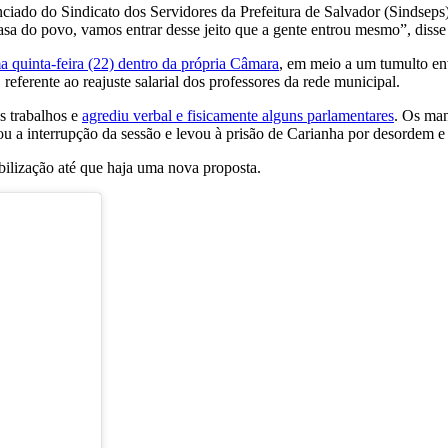
cenciado do Sindicato dos Servidores da Prefeitura de Salvador (Sinds
casa do povo, vamos entrar desse jeito que a gente entrou mesmo”, diss
ma quinta-feira (22) dentro da própria Câmara
, em meio a um tumulto env
referente ao reajuste salarial dos professores da rede municipal.
s trabalhos e
agrediu verbal e fisicamente alguns parlamentares
. Os man
çou a interrupção da sessão e levou à prisão de Carianha por desordem e 
ilização até que haja uma nova proposta.