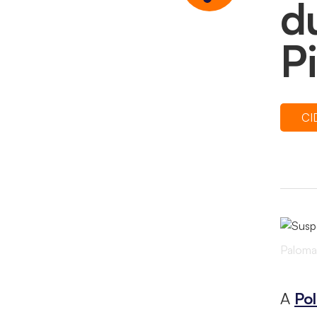
d
P
CI
Paloma
A
Pol