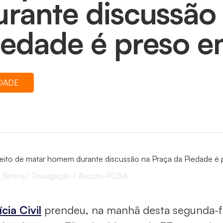
urante discussão
iedade é preso e
DADE
 Simina / Divulgação / Ascom-PCBA
ícia Civil
prendeu, na manhã desta segunda-fe