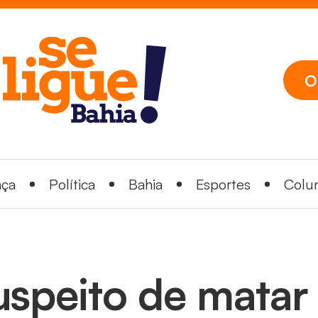
O
nça
Política
Bahia
Esportes
Colun
uspeito de mata