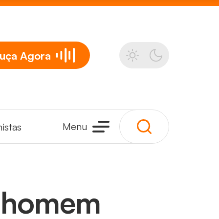
uça
Agora
Menu
istas
r homem