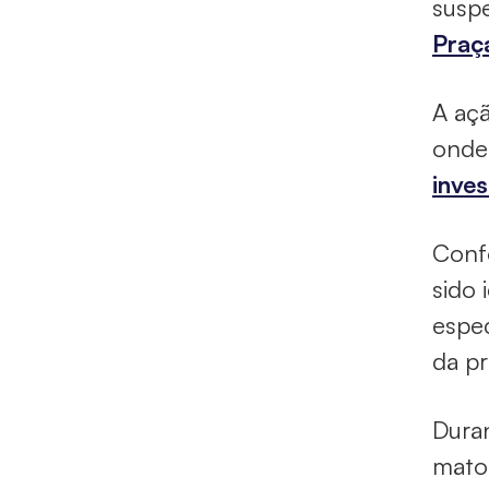
suspe
Praç
A açã
onde
inves
Confo
sido 
espec
da p
Duran
mato