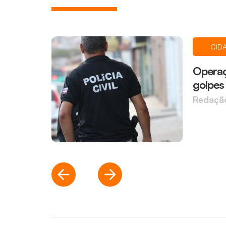
CID
Operaç
golpes
Redaçã