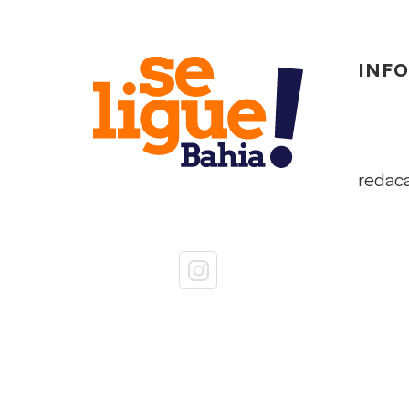
INF
redac