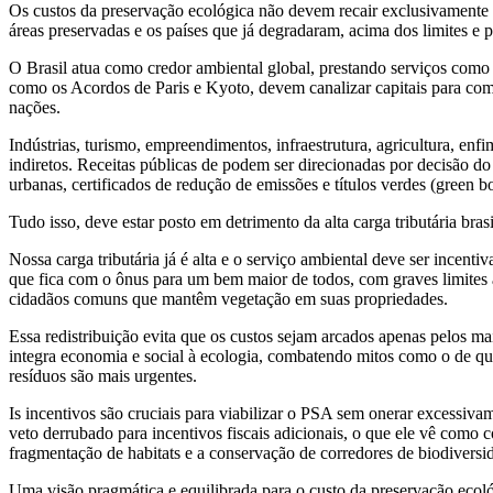
Os custos da preservação ecológica não devem recair exclusivamente 
áreas preservadas e os países que já degradaram, acima dos limites e 
O Brasil atua como credor ambiental global, prestando serviços com
como os Acordos de Paris e Kyoto, devem canalizar capitais para comp
nações.
Indústrias, turismo, empreendimentos, infraestrutura, agricultura, en
indiretos. Receitas públicas de podem ser direcionadas por decisão d
urbanas, certificados de redução de emissões e títulos verdes (green b
Tudo isso, deve estar posto em detrimento da alta carga tributária bra
Nossa carga tributária já é alta e o serviço ambiental deve ser incent
que fica com o ônus para um bem maior de todos, com graves limites a
cidadãos comuns que mantêm vegetação em suas propriedades.
Essa redistribuição evita que os custos sejam arcados apenas pelos mai
integra economia e social à ecologia, combatendo mitos como o de q
resíduos são mais urgentes.
Is incentivos são cruciais para viabilizar o PSA sem onerar excessiv
veto derrubado para incentivos fiscais adicionais, o que ele vê como
fragmentação de habitats e a conservação de corredores de biodiversi
Uma visão pragmática e equilibrada para o custo da preservação eco