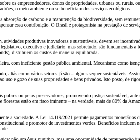
sobre os empreendedores, donos de propriedades, urbanas ou rurais, ou
padrões, o meio ambiente ou se beneficiam dos serviços ecológicos.
o a absorção de carbono e a manutenção da biodiversidade, sem remun
ensar essa contribuição. O Brasil é protagonista na prestação de serv
fim, atividades produtivas inovadoras e sustentáveis, devem ser incenti
o legislativo, executivo e judiciário, mas sobretudo, são fundamentais 
onds), distribuem os custos de maneira equilibrada.
sileira, com ineficiente gestão pública ambiental. Mecanismo como isenç
ivado, aliás como vários setores já são – alguns sequer sustentáveis. As
o uso e gozo de suas propriedades e bens privados. Isto posto, de rigo
s pobres ou pelos preservadores, promovendo justiça sustentável, ante os
ue florestas estão em risco iminente – na verdade, mais de 80% da Am
amente a sociedade. A Lei 14.119/2021 permite pagamentos monetários di
 constitucional e promotor de investimentos verdes. Benefícios inclue
dade.
lógica: não um ônus punitivo, mas uma oportunidade de remuneração ju