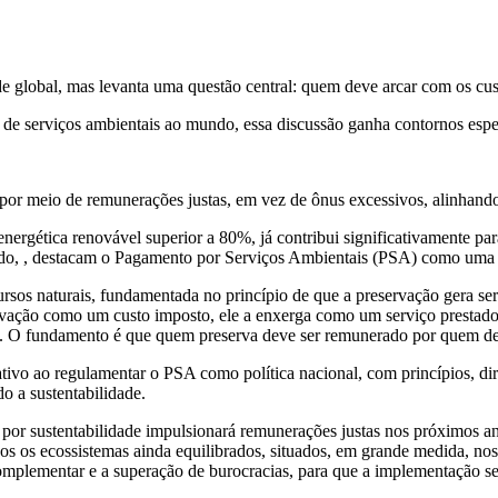
ade global, mas levanta uma questão central: quem deve arcar com os c
o de serviços ambientais ao mundo, essa discussão ganha contornos espe
por meio de remunerações justas, em vez de ônus excessivos, alinhand
energética renovável superior a 80%, já contribui significativamente p
mundo, , destacam o Pagamento por Serviços Ambientais (PSA) como uma fe
s naturais, fundamentada no princípio de que a preservação gera servi
servação como um custo imposto, ele a enxerga como um serviço prestad
. O fundamento é que quem preserva deve ser remunerado por quem deg
vo ao regulamentar o PSA como política nacional, com princípios, diret
 a sustentabilidade.
 por sustentabilidade impulsionará remunerações justas nos próximos a
s os ecossistemas ainda equilibrados, situados, em grande medida, nos
omplementar e a superação de burocracias, para que a implementação sej