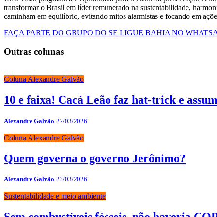
transformar o Brasil em líder remunerado na sustentabilidade, harmo
caminham em equilíbrio, evitando mitos alarmistas e focando em ações
FAÇA PARTE DO GRUPO DO SE LIGUE BAHIA NO WHATS
Outras colunas
Coluna Alexandre Galvão
10 e faixa! Cacá Leão faz hat-trick e assu
Alexandre Galvão
27/03/2026
Coluna Alexandre Galvão
Quem governa o governo Jerônimo?
Alexandre Galvão
23/03/2026
Sustentabilidade e meio ambiente
Sem combustíveis fósseis, não haveria COP