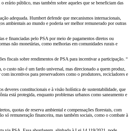
 o erário público, mas também sobre aqueles que se beneficiam das
eração adequada. Humbert defende que mecanismos internacionais,
iços ambientais ao mundo e poderia ser melhor remunerado por outras
vadas e financiadas pelo PSA por meio de pagamentos diretos ou
a formas não monetárias, como melhorias em comunidades rurais e
ões fiscais sobre rendimentos de PSA para incentivar a participação. “
sim, o custo não é um fardo universal, mas direcionado a quem produz,
r com incentivos para preservadores como o produtores, recicladores e
 deveres constitucionais e à visão holística de sustentabilidade, que
azônia está protegida, enquanto problemas urbanos como saneamento e
retos, quotas de reserva ambiental e compensações florestais, com
m não só remuneração financeira, mas também sociais, como o combate à
sta via PSA. Essa abordagem, alinhada à Lei 14.119/2021, pode