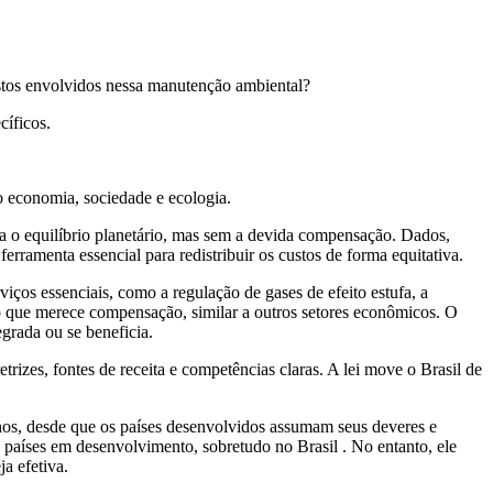
ustos envolvidos nessa manutenção ambiental?
cíficos.
o economia, sociedade e ecologia.
ara o equilíbrio planetário, mas sem a devida compensação. Dados,
rramenta essencial para redistribuir os custos de forma equitativa.
ços essenciais, como a regulação de gases de efeito estufa, a
o que merece compensação, similar a outros setores econômicos. O
rada ou se beneficia.
rizes, fontes de receita e competências claras. A lei move o Brasil de
nos, desde que os países desenvolvidos assumam seus deveres e
 países em desenvolvimento, sobretudo no Brasil . No entanto, ele
a efetiva.