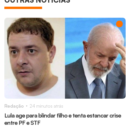
Redação
24 minutos atrás
R
Lula age para blindar filho e tenta estancar crise
S
entre PF e STF
d