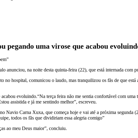
bou pegando uma virose que acabou evoluind
lo anunciou, na noite desta quinta-feira (22), que está internada com 
 no hospital, comunicou o laudo, mas tranquilizou os fãs de que está 
e acabou evoluindo.
“Na terça feira não me sentia confortável com uma t
stou assistida e já me sentindo melhor”, escreveu.
 no Navio Carna Xuxa, que começa hoje e vai até a próxima segunda (
quipe, todos os fãs que dividiriam essa alegria comigo”
aças ao meu Deus maior”, concluiu.