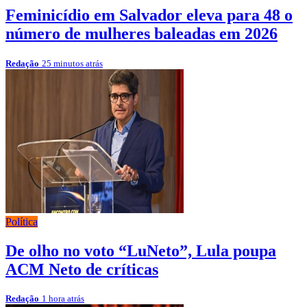
Feminicídio em Salvador eleva para 48 o
número de mulheres baleadas em 2026
Redação
25 minutos atrás
Política
De olho no voto “LuNeto”, Lula poupa
ACM Neto de críticas
Redação
1 hora atrás