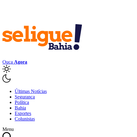
Ouça
Agora
Últimas Notícias
Segurança
Política
Bahia
Esportes
Colunistas
Menu