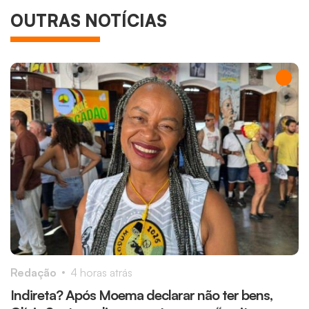
OUTRAS NOTÍCIAS
Redação
4 horas atrás
R
Indireta? Após Moema declarar não ter bens,
A