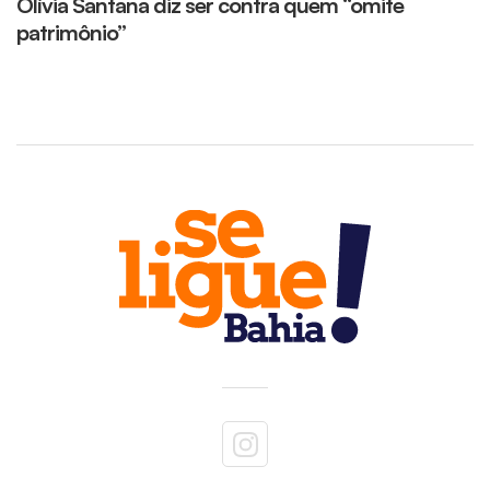
Olívia Santana diz ser contra quem “omite
c
patrimônio”