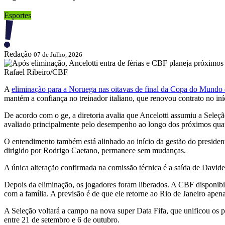
Esportes
Redação
07 de Julho, 2026
Rafael Ribeiro/CBF
A
eliminação para a Noruega nas oitavas de final da Copa do Mundo
mantém a confiança no treinador italiano, que renovou contrato no iní
De acordo com o ge, a diretoria avalia que Ancelotti assumiu a Seleção
avaliado principalmente pelo desempenho ao longo dos próximos quat
O entendimento também está alinhado ao início da gestão do preside
dirigido por Rodrigo Caetano, permanece sem mudanças.
A única alteração confirmada na comissão técnica é a saída de Davide
Depois da eliminação, os jogadores foram liberados. A CBF disponibili
com a família. A previsão é de que ele retorne ao Rio de Janeiro apena
A Seleção voltará a campo na nova super Data Fifa, que unificou os p
entre 21 de setembro e 6 de outubro.