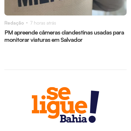
Redação
7 horas atrás
R
PM apreende câmeras clandestinas usadas para
C
monitorar viaturas em Salvador
4