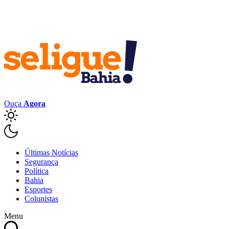
Ouça
Agora
Últimas Notícias
Segurança
Política
Bahia
Esportes
Colunistas
Menu