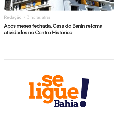
Redação
3 horas atrás
R
Após meses fechada, Casa do Benin retoma
M
atividades no Centro Histórico
r