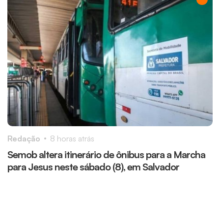
Redação
8 horas atrás
R
Semob altera itinerário de ônibus para a Marcha
O
para Jesus neste sábado (8), em Salvador
r
r