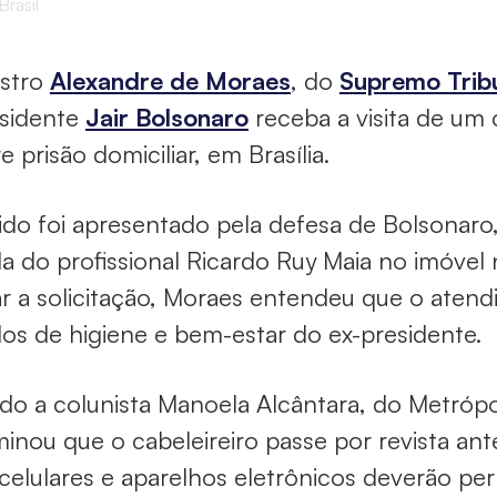
rasil
istro
Alexandre de Moraes
, do
Supremo Tribu
esidente
Jair Bolsonaro
receba a visita de um 
 prisão domiciliar, em Brasília.
do foi apresentado pela defesa de Bolsonaro, n
a do profissional Ricardo Ruy Maia no imóvel
ar a solicitação, Moraes entendeu que o aten
os de higiene e bem-estar do ex-presidente.
o a colunista Manoela Alcântara, do Metrópo
inou que o cabeleireiro passe por revista ant
 celulares e aparelhos eletrônicos deverão p