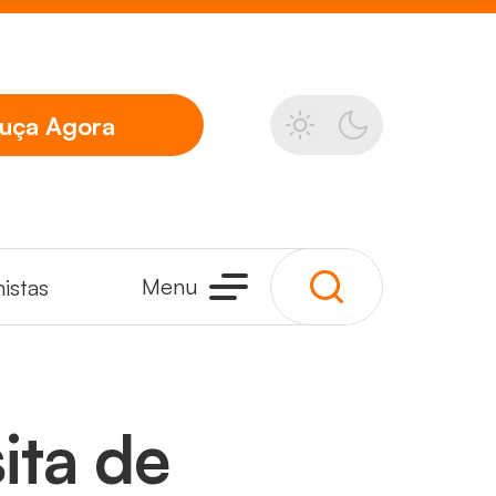
uça
Agora
Menu
istas
ita de