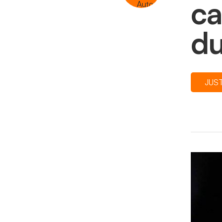
ca
du
JUS