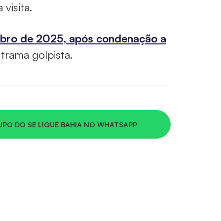
visita.
mbro de 2025, após condenação a
rama golpista.
UPO DO SE LIGUE BAHIA NO WHATSAPP