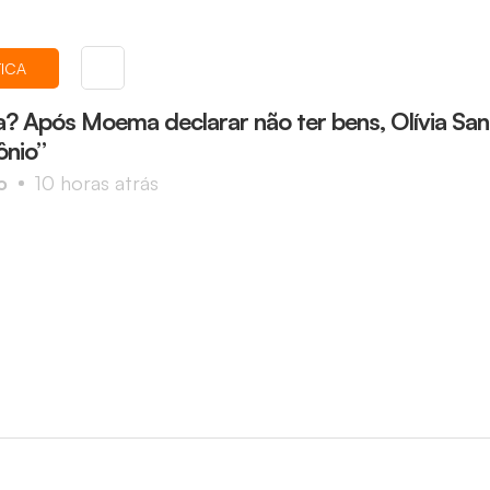
TICA
ta? Após Moema declarar não ter bens, Olívia Sa
ônio”
o
10 horas atrás