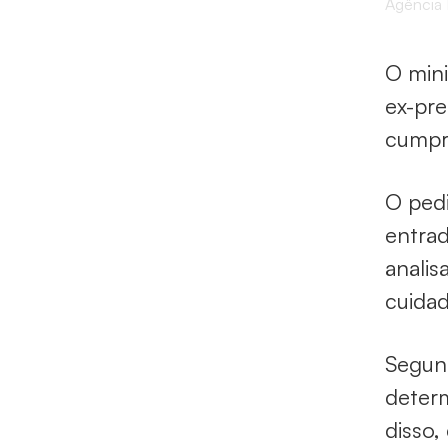
Agência B
O min
ex-pr
cumpre
O pedi
entrad
analis
cuidad
Segund
determ
disso,