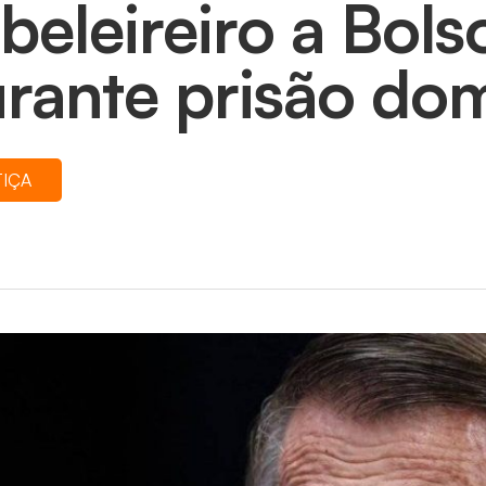
beleireiro a Bol
rante prisão domi
TIÇA