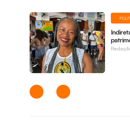
POLÍ
Indire
patrim
Redaçã