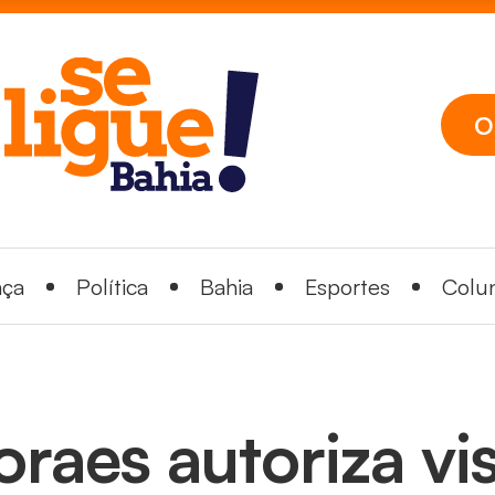
O
nça
Política
Bahia
Esportes
Colun
raes autoriza vis