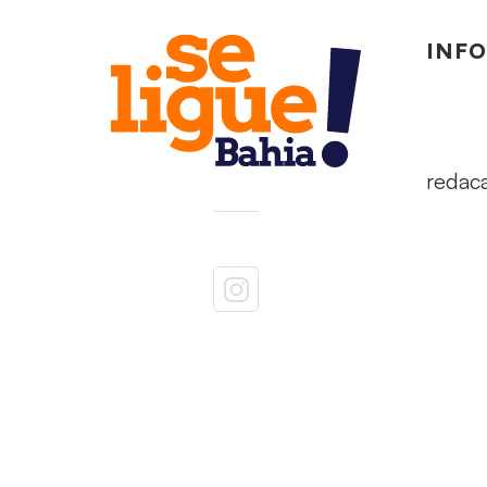
INF
redac