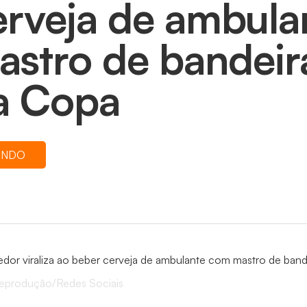
erveja de ambul
astro de bandeir
a Copa
UNDO
Reprodução/Redes Sociais