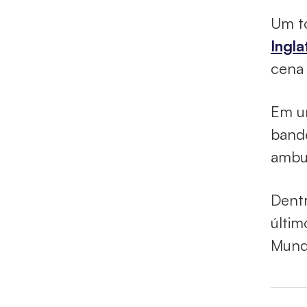
Um t
Ingla
cena 
Em um
bande
ambul
Dentr
últim
Mund