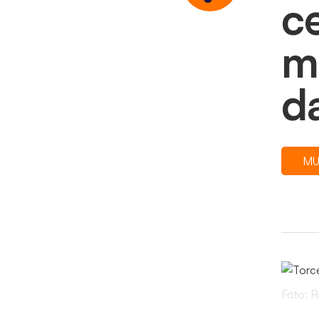
c
m
d
M
Foto: 