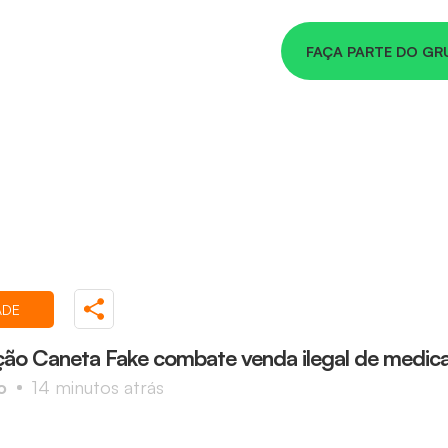
FAÇA PARTE DO GR
ADE
ão Caneta Fake combate venda ilegal de medi
o
14 minutos atrás