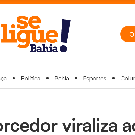
O
nça
Política
Bahia
Esportes
Colun
orcedor viraliza 