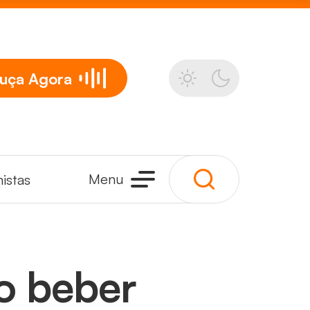
uça
Agora
Menu
istas
ao beber