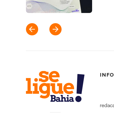
INF
redac